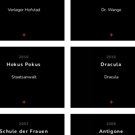
Verleger Hofstad
Dr. Wange
eater am Schlachthof, Neuss
Theater Freudenhaus, Ess
2010
2010
Hokus Pokus
Dracula
Saskia Leder
Stefanie Otten
Staatsanwalt
Dracula
Das Filmtheater
Gruseldinner
2007
2005
Schule der Frauen
Antigone
Serdar Somuncu
Serdar Somuncu