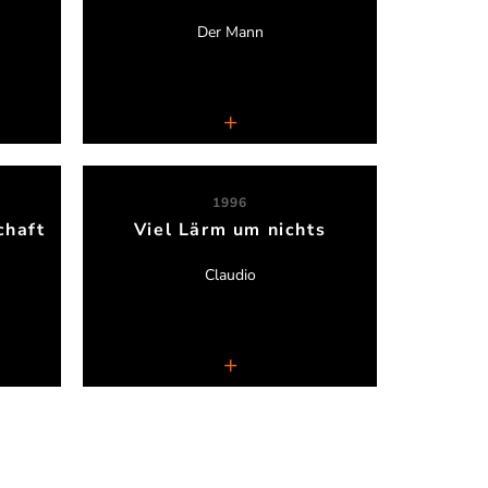
Der Mann
Kammerensemble Neuss
1996
chaft
Viel Lärm um nichts
Nadine Hieronimus
Claudio
Kammerensemble Neuss