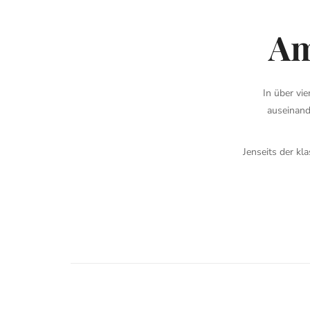
Am
In über vi
auseinand
Jenseits der kl