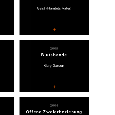
Geist (Hamlets Vater)
en
Theater RheinRuhr
2009
Blutsbande
Lars Lienen
Gary Garson
Theater Nero
2004
Offene Zweierbeziehung
Nadine Hieronimus