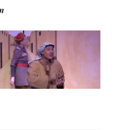
en
ALADIN
Theatertrailer