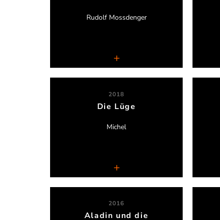
Rudolf Mossdenger
Theater an der Luegallee
2018
Die Lüge
Ingrid Wanske
Michel
Theater an der Luegallee
2016
Aladin und die
Dennis Palmen