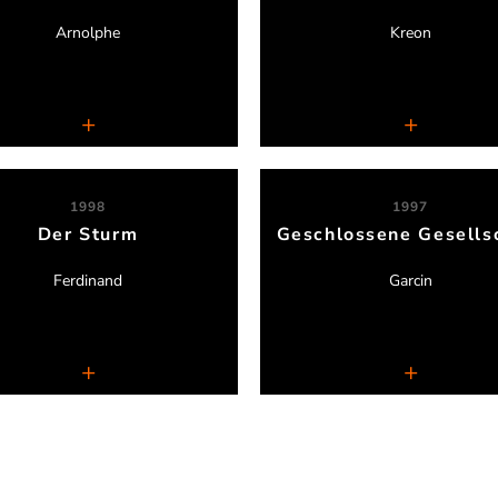
Arnolphe
Kreon
Kammerensemble Neuss
Kammerensemble Neuss
1998
1997
Der Sturm
Geschlossene Gesells
Serdar Somuncu
Serdar Somuncu
Ferdinand
Garcin
Kammerensemble Neuss
Kammerensemble Neuss