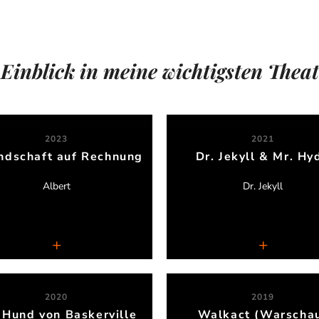
 Einblick in meine wichtigsten Thea
2023
2021
ndschaft auf Rechnung
Dr. Jekyll & Mr. Hy
Mona Köhler
Annelie Krügel
Albert
Dr. Jekyll
Theater an der Luegallee
Medienbühne Hamburg
Live-Synchronperformanc
2020
2019
 Hund von Baskerville
Walkact (Warscha
Christiane Reichert
Simon Decker