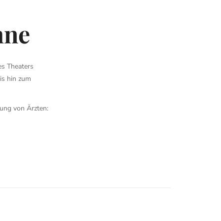
hne
es Theaters
is hin zum
dung von Ärzten: