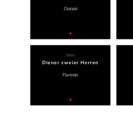
Clotald
Freie Bühne Düsseldorf
2002
Diener zweier Herren
Serdar Somuncu
Florindo
Kammerensemble Neuss