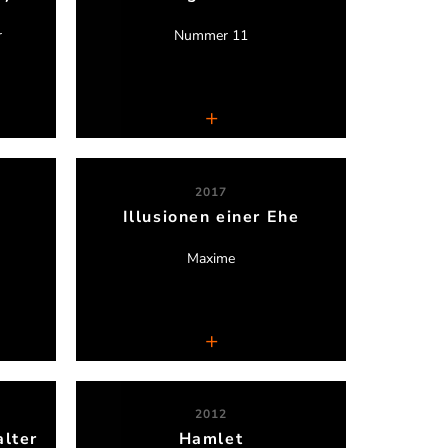
r
Nummer 11
Theater an der Luegallee
2017
Illusionen einer Ehe
Sylvia Schlunk
Maxime
Theater an der Luegallee
2012
alter
Hamlet
Orlando Schenk