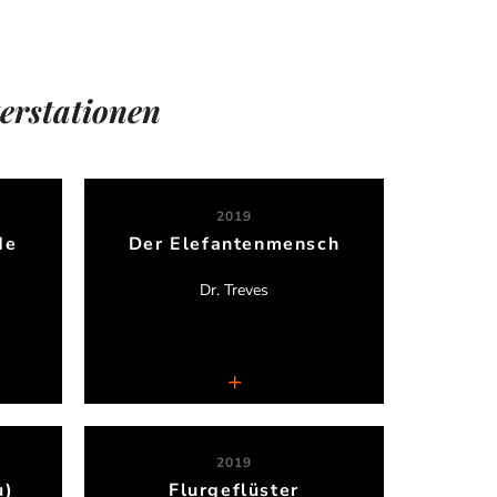
terstationen
2019
de
Der Elefantenmensch
Annelie Krügel
Dr. Treves
Medienbühne Hamburg
e
Live-Synchronperformance
2019
u)
Flurgeflüster
Dirk Volpert