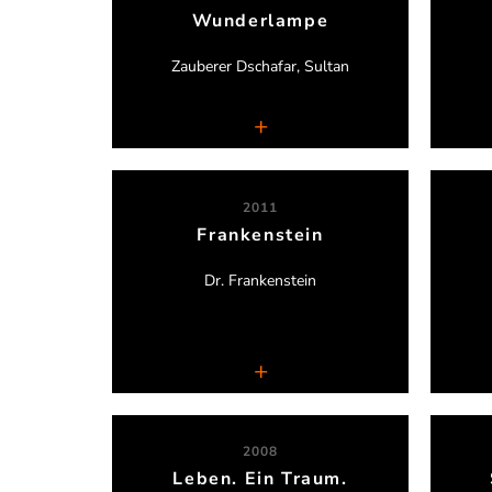
Wunderlampe
Theater am Schlachthof, Neuss
Th
Zauberer Dschafar, Sultan
2011
Frankenstein
Stefanie Otten
Dr. Frankenstein
Gruseldinner
2008
Leben. Ein Traum.
Lars Krückeberg