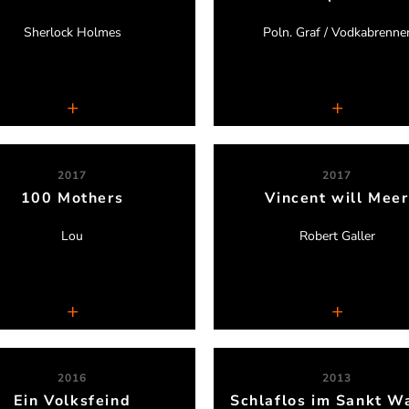
Sherlock Holmes
Poln. Graf / Vodkabrenne
Theater an der Luegallee
Ensemble Finesse
2017
2017
100 Mothers
Vincent will Meer
Fiona Leonard
Maren Dupont
Lou
Robert Galler
English Theatre Düsseldorf
DasDa Theater Aachen
2016
2013
Ein Volksfeind
Schlaflos im Sankt W
Katja Lillih Leinenweber
Sigi Domke