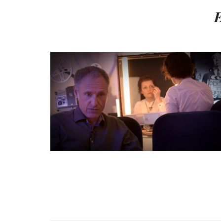
E
FLURGEFLÜSTER
Theatertrailer