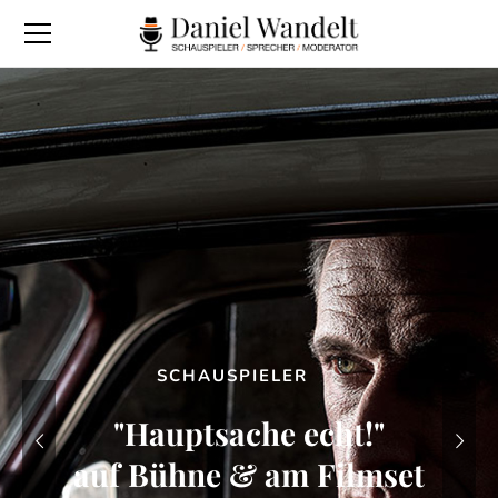
S
C
H
A
U
S
P
I
E
L
E
R