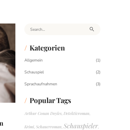
Search for:
Kategorien
Allgemein
(1)
Schauspiel
(2)
Sprachaufnahmen
(3)
Popular Tags
Arthur Conan Doyles
Detektivroman
,
,
en
Schauspieler
Krimi
Schauerroman
,
,
,