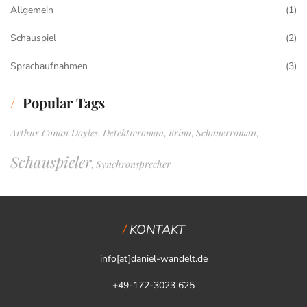
Allgemein
(1)
Schauspiel
(2)
Sprachaufnahmen
(3)
Popular Tags
Arthur Conan Doyles
Detektivroman
Krimi
Schauerroman
,
,
,
,
Schauspieler
Synchronsprecher
,
KONTAKT
info[at]daniel-wandelt.de
+49-172-3023 625