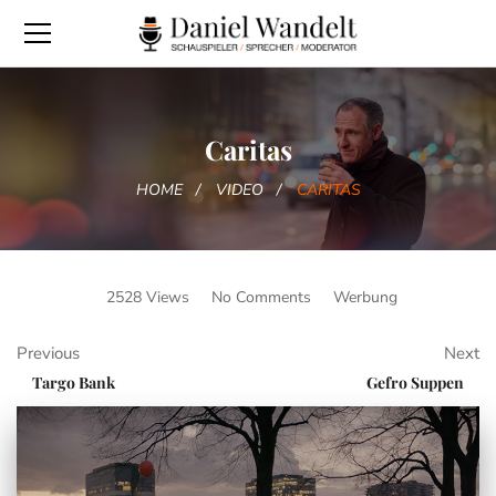
Caritas
HOME
VIDEO
CARITAS
2528 Views
No Comments
Werbung
Previous
Next
Targo Bank
Gefro Suppen