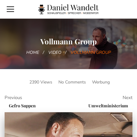
Vollmann Group
HOME
VIDEO
VOLLMANN GROUP
2390 Views
No Comments
Werbung
Previous
Next
Gefro Suppen
Umweltministerium