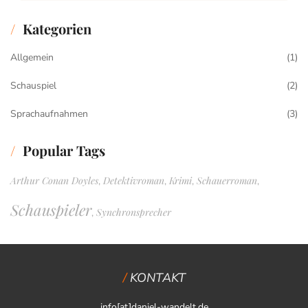
Kategorien
Allgemein
(1)
Schauspiel
(2)
Sprachaufnahmen
(3)
Popular Tags
Arthur Conan Doyles
Detektivroman
Krimi
Schauerroman
,
,
,
,
Schauspieler
Synchronsprecher
,
KONTAKT
info[at]daniel-wandelt.de