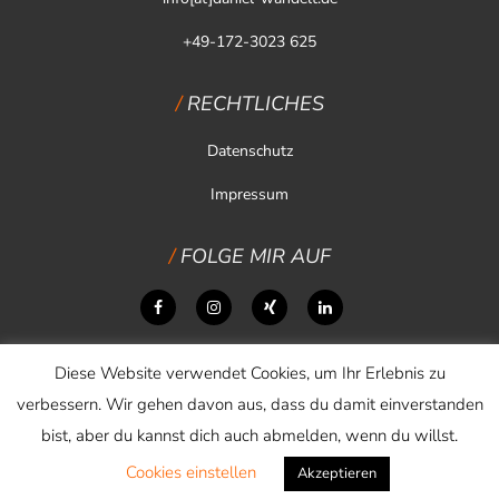
+49-172-3023 625
RECHTLICHES
Datenschutz
Impressum
FOLGE MIR AUF
Diese Website verwendet Cookies, um Ihr Erlebnis zu
verbessern. Wir gehen davon aus, dass du damit einverstanden
bist, aber du kannst dich auch abmelden, wenn du willst.
Cookies einstellen
Copyright © 2026 Daniel Wandelt
Akzeptieren