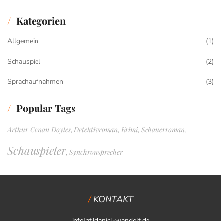
Kategorien
Allgemein
(1)
Schauspiel
(2)
Sprachaufnahmen
(3)
Popular Tags
Arthur Conan Doyles
Detektivroman
Krimi
Schauerroman
,
,
,
,
Schauspieler
Synchronsprecher
,
KONTAKT
info[at]daniel-wandelt.de