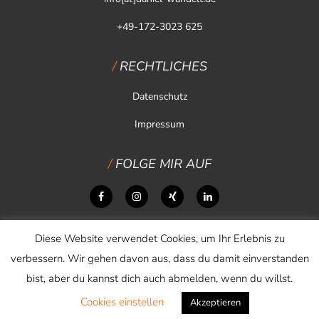
+49-172-3023 625
RECHTLICHES
Datenschutz
Impressum
FOLGE MIR AUF
Diese Website verwendet Cookies, um Ihr Erlebnis zu
verbessern. Wir gehen davon aus, dass du damit einverstanden
bist, aber du kannst dich auch abmelden, wenn du willst.
Cookies einstellen
Copyright © 2026 Daniel Wandelt
Akzeptieren