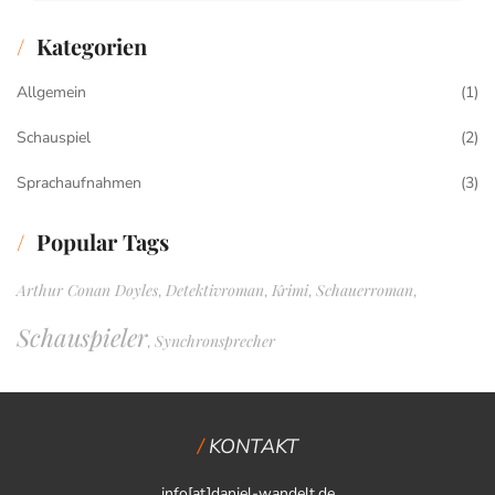
Kategorien
Allgemein
(1)
Schauspiel
(2)
Sprachaufnahmen
(3)
Popular Tags
Arthur Conan Doyles
Detektivroman
Krimi
Schauerroman
,
,
,
,
Schauspieler
Synchronsprecher
,
KONTAKT
info[at]daniel-wandelt.de