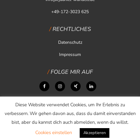
+49-172-3023 625
RECHTLICHES
Datenschutz
Impressum
FOLGE MIR AUF
Diese Website verwendet Cookies, um Ihr Erlebnis zu
verbessern. Wir gehen davon aus, dass du damit einverstanden
bist, aber du kannst dich auch abmelden, wenn du willst.
Cookies einstellen
Copyright © 2026 Daniel Wandelt
Akzeptieren