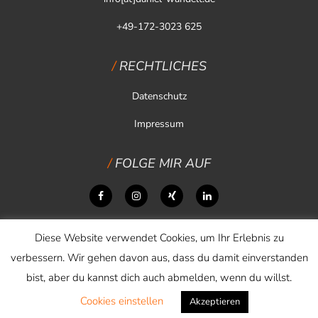
+49-172-3023 625
RECHTLICHES
Datenschutz
Impressum
FOLGE MIR AUF
Diese Website verwendet Cookies, um Ihr Erlebnis zu
verbessern. Wir gehen davon aus, dass du damit einverstanden
bist, aber du kannst dich auch abmelden, wenn du willst.
Cookies einstellen
Copyright © 2026 Daniel Wandelt
Akzeptieren