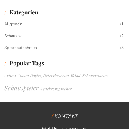
Kategorien
Allgemein
(1)
Schauspiel
(2)
Sprachaufnahmen
(3)
Popular Tags
Arthur Conan Doyles
Detektivroman
Krimi
Schauerroman
,
,
,
,
Schauspieler
Synchronsprecher
,
KONTAKT
info[at]daniel-wandelt.de