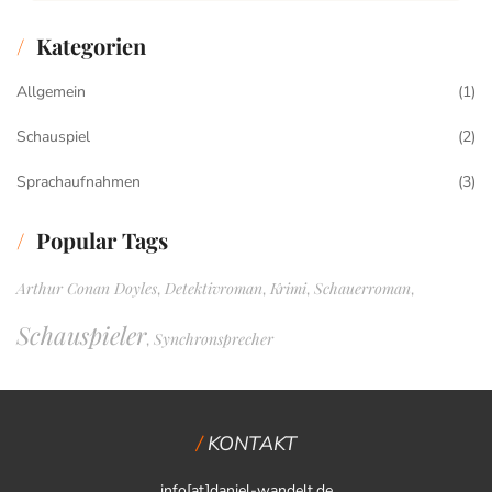
Kategorien
Allgemein
(1)
Schauspiel
(2)
Sprachaufnahmen
(3)
Popular Tags
Arthur Conan Doyles
Detektivroman
Krimi
Schauerroman
,
,
,
,
Schauspieler
Synchronsprecher
,
KONTAKT
info[at]daniel-wandelt.de