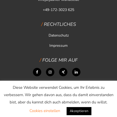
+49-172-3023 625
RECHTLICHES
Datenschutz
Impressum
FOLGE MIR AUF
Diese Website verwendet Cookies, um Ihr Erlebnis zu
verbessern. Wir gehen davon aus, dass du damit einverstanden
bist, aber du kannst dich auch abmelden, wenn du willst.
Cookies einstellen
Copyright © 2026 Daniel Wandelt
Akzeptieren