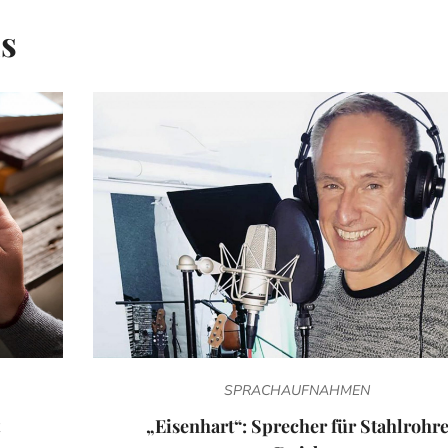
is
SPRACHAUFNAHMEN
„Eisenhart“: Sprecher für Stahlrohr