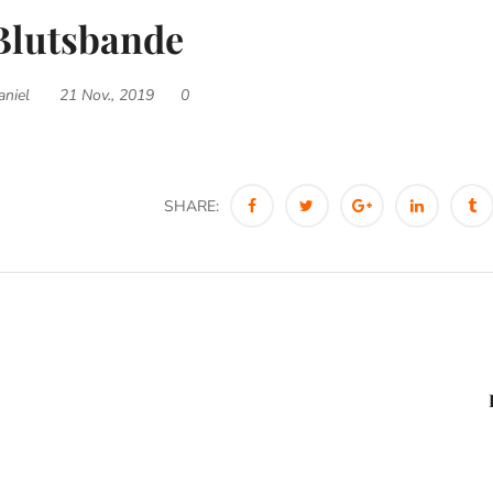
Blutsbande
aniel
21 Nov., 2019
0
SHARE: