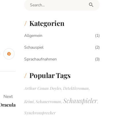
Search for:
Kategorien
Allgemein
(1)
Schauspiel
(2)
Sprachaufnahmen
(3)
Popular Tags
Arthur Conan Doyles
Detektivroman
,
,
Next
Schauspieler
Krimi
Schauerroman
,
,
,
Dracula
Synchronsprecher