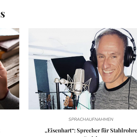
is
SPRACHAUFNAHMEN
„Eisenhart“: Sprecher für Stahlrohr