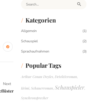
Search for:
Kategorien
Allgemein
(1)
Schauspiel
(2)
Sprachaufnahmen
(3)
Popular Tags
Arthur Conan Doyles
Detektivroman
,
,
Next
Schauspieler
Krimi
Schauerroman
,
,
,
eflüster
Synchronsprecher