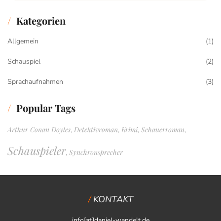
Kategorien
Allgemein
(1)
Schauspiel
(2)
Sprachaufnahmen
(3)
Popular Tags
Arthur Conan Doyles
Detektivroman
Krimi
Schauerroman
,
,
,
,
Schauspieler
Synchronsprecher
,
KONTAKT
info[at]daniel-wandelt.de