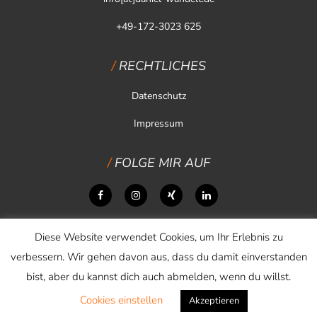
+49-172-3023 625
RECHTLICHES
Datenschutz
Impressum
FOLGE MIR AUF
Diese Website verwendet Cookies, um Ihr Erlebnis zu
verbessern. Wir gehen davon aus, dass du damit einverstanden
bist, aber du kannst dich auch abmelden, wenn du willst.
Cookies einstellen
Copyright © 2026 Daniel Wandelt
Akzeptieren