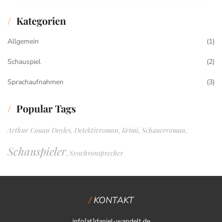
Kategorien
Allgemein
(1)
Schauspiel
(2)
Sprachaufnahmen
(3)
Popular Tags
Arthur Conan Doyles
Detektivroman
Krimi
Schauerroman
,
,
,
,
Schauspieler
Synchronsprecher
,
KONTAKT
info[at]daniel-wandelt.de