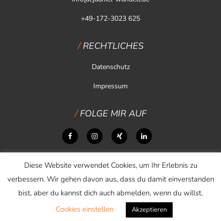
+49-172-3023 625
RECHTLICHES
Datenschutz
Impressum
FOLGE MIR AUF
Diese Website verwendet Cookies, um Ihr Erlebnis zu
verbessern. Wir gehen davon aus, dass du damit einverstanden
bist, aber du kannst dich auch abmelden, wenn du willst.
Cookies einstellen
Copyright © 2026 Daniel Wandelt
Akzeptieren