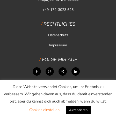
+49-172-3023 625
RECHTLICHES
Datenschutz
Impressum
FOLGE MIR AUF
Diese Website verwendet Cookies, um Ihr Erlebnis zu
verbessern. Wir gehen davon aus, dass du damit einverstanden
bist, aber du kannst dich auch abmelden, wenn du willst.
Cookies einstellen
Copyright © 2026 Daniel Wandelt
Akzeptieren