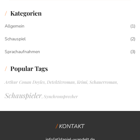
Kategorien
Allgemein
(1)
Schauspiel
(2)
Sprachaufnahmen
(3)
Popular Tags
Arthur Conan Doyles
Detektivroman
Krimi
Schauerroman
,
,
,
,
Schauspieler
Synchronsprecher
,
KONTAKT
info[at]daniel-wandelt.de