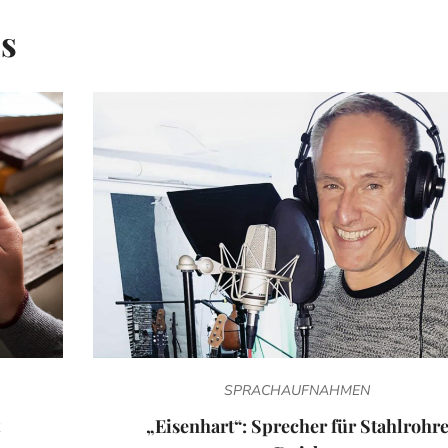
is
SPRACHAUFNAHMEN
„Eisenhart“: Sprecher für Stahlrohr