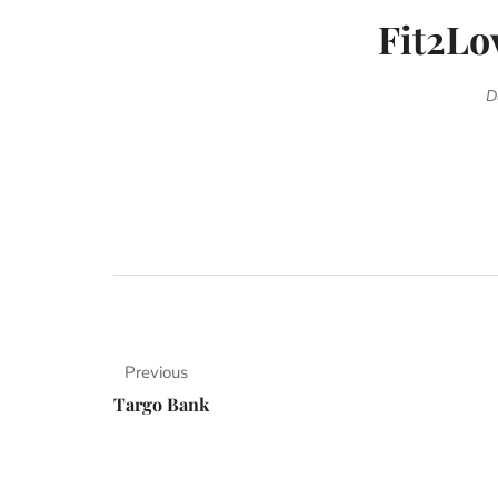
Fit2Lo
D
Previous
Targo Bank