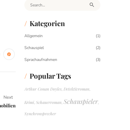
Search for:
Kategorien
Allgemein
(1)
Schauspiel
(2)
Sprachaufnahmen
(3)
Popular Tags
Arthur Conan Doyles
Detektivroman
,
,
Next
Schauspieler
Krimi
Schauerroman
,
,
,
obilien
Synchronsprecher