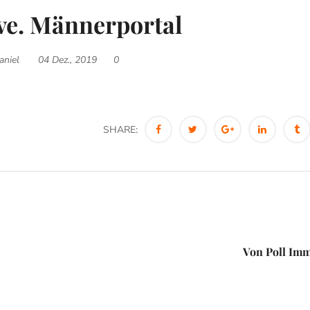
ve. Männerportal
aniel
04 Dez., 2019
0
SHARE:
Von Poll Imm