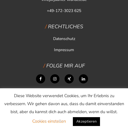
+49-172-3023 625
RECHTLICHES
Datenschutz
Impressum
FOLGE MIR AUF
Diese Website verwendet Cookies, um Ihr Erlebnis zu
verbessern. Wir gehen davon aus, dass du damit einverstanden
bist, aber du kannst dich auch abmelden, wenn du willst.
Cookies einstellen
Copyright © 2026 Daniel Wandelt
Akzeptieren