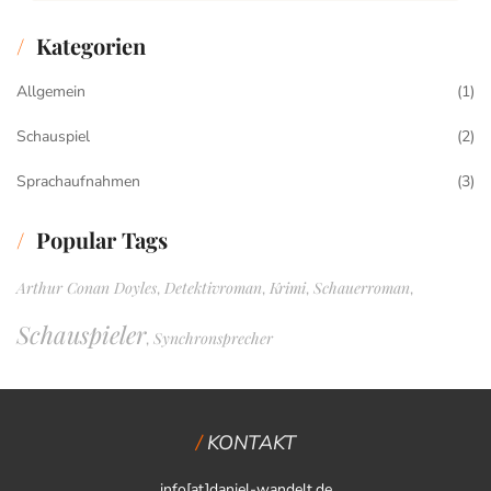
Kategorien
Allgemein
(1)
Schauspiel
(2)
Sprachaufnahmen
(3)
Popular Tags
Arthur Conan Doyles
Detektivroman
Krimi
Schauerroman
,
,
,
,
Schauspieler
Synchronsprecher
,
KONTAKT
info[at]daniel-wandelt.de