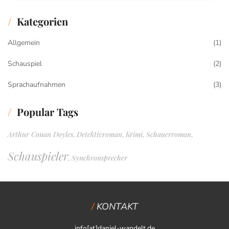
Kategorien
Allgemein
(1)
Schauspiel
(2)
Sprachaufnahmen
(3)
Popular Tags
Arthur Conan Doyles
Detektivroman
Krimi
Schauerroman
,
,
,
,
Schauspieler
Synchronsprecher
,
KONTAKT
info[at]daniel-wandelt.de