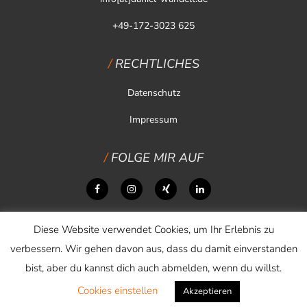
+49-172-3023 625
RECHTLICHES
Datenschutz
Impressum
FOLGE MIR AUF
Diese Website verwendet Cookies, um Ihr Erlebnis zu
verbessern. Wir gehen davon aus, dass du damit einverstanden
bist, aber du kannst dich auch abmelden, wenn du willst.
Cookies einstellen
Copyright © 2026 Daniel Wandelt
Akzeptieren