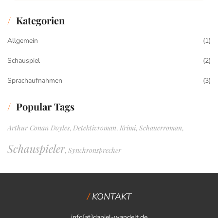
Kategorien
Allgemein
(1)
Schauspiel
(2)
Sprachaufnahmen
(3)
Popular Tags
Arthur Conan Doyles
Detektivroman
Krimi
Schauerroman
,
,
,
,
Schauspieler
Synchronsprecher
,
KONTAKT
info[at]daniel-wandelt.de