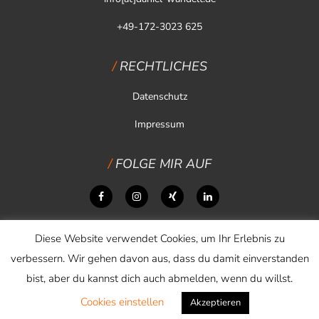
+49-172-3023 625
RECHTLICHES
Datenschutz
Impressum
FOLGE MIR AUF
Diese Website verwendet Cookies, um Ihr Erlebnis zu
verbessern. Wir gehen davon aus, dass du damit einverstanden
bist, aber du kannst dich auch abmelden, wenn du willst.
Cookies einstellen
Copyright © 2026 Daniel Wandelt
Akzeptieren