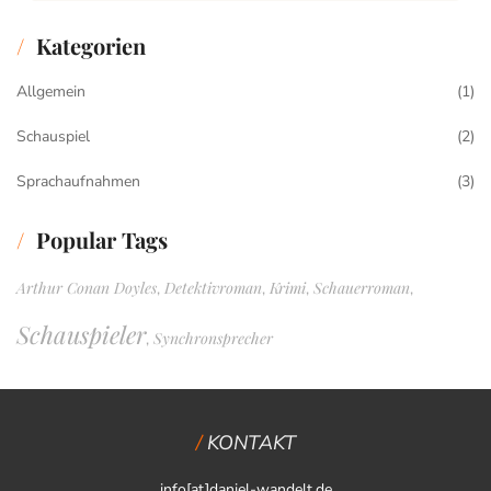
Kategorien
Allgemein
(1)
Schauspiel
(2)
Sprachaufnahmen
(3)
Popular Tags
Arthur Conan Doyles
Detektivroman
Krimi
Schauerroman
,
,
,
,
Schauspieler
Synchronsprecher
,
KONTAKT
info[at]daniel-wandelt.de