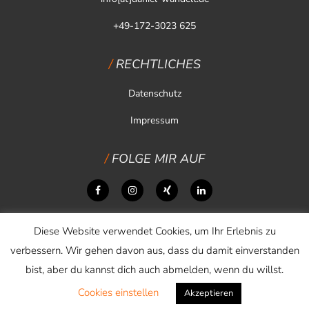
+49-172-3023 625
RECHTLICHES
Datenschutz
Impressum
FOLGE MIR AUF
Diese Website verwendet Cookies, um Ihr Erlebnis zu
verbessern. Wir gehen davon aus, dass du damit einverstanden
bist, aber du kannst dich auch abmelden, wenn du willst.
Cookies einstellen
Copyright © 2026 Daniel Wandelt
Akzeptieren