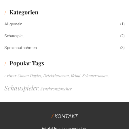
Kategorien
Allgemein
(1)
Schauspiel
(2)
Sprachaufnahmen
(3)
Popular Tags
Arthur Conan Doyles
Detektivroman
Krimi
Schauerroman
,
,
,
,
Schauspieler
Synchronsprecher
,
KONTAKT
info[at]daniel-wandelt.de