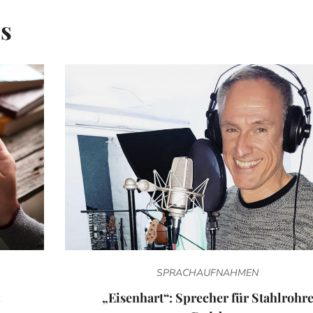
is
SPRACHAUFNAHMEN
„Eisenhart“: Sprecher für Stahlrohr