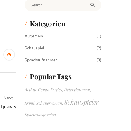
Search for:
Kategorien
Allgemein
(1)
Schauspiel
(2)
Sprachaufnahmen
(3)
Popular Tags
Arthur Conan Doyles
Detektivroman
,
,
Next
Schauspieler
Krimi
Schauerroman
,
,
,
tpraxis
Synchronsprecher