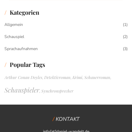
Kategorien
Allgemein
(1)
Schauspiel
(2)
Sprachaufnahmen
(3)
Popular Tags
Arthur Conan Doyles
Detektivroman
Krimi
Schauerroman
,
,
,
,
Schauspieler
Synchronsprecher
,
KONTAKT
info[at]daniel-wandelt.de