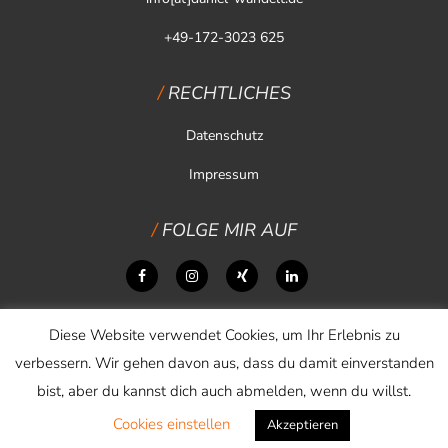
+49-172-3023 625
RECHTLICHES
Datenschutz
Impressum
FOLGE MIR AUF
Diese Website verwendet Cookies, um Ihr Erlebnis zu
verbessern. Wir gehen davon aus, dass du damit einverstanden
bist, aber du kannst dich auch abmelden, wenn du willst.
Cookies einstellen
Copyright © 2026 Daniel Wandelt
Akzeptieren